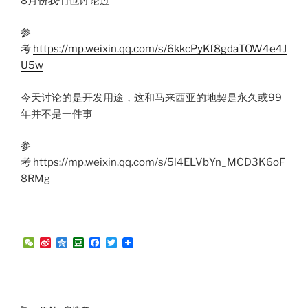
8月份我们也讨论过
参
考
https://mp.weixin.qq.com/s/6kkcPyKf8gdaTOW4e4J
U5w
今天讨论的是开发用途，这和马来西亚的地契是永久或99
年并不是一件事
参
考 https://mp.weixin.qq.com/s/5l4ELVbYn_MCD3K6oF
8RMg
W
S
Q
D
F
T
e
i
z
o
a
w
C
n
o
u
c
i
h
a
n
b
e
t
a
W
e
a
b
t
t
e
n
o
e