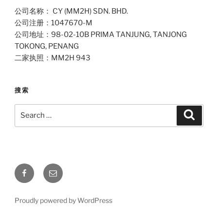
公司名称： CY (MM2H) SDN. BHD.
公司注册：1047670-M
公司地址：98-02-10B PRIMA TANJUNG, TANJONG
TOKONG, PENANG
二家执照：MM2H 943
搜索
Search
Search
for:
Facebook
Email
Proudly powered by WordPress