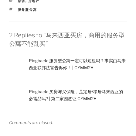
i
o
r
CATEGORIES
原创
,
房地产
b
k
o
TAGS
服务型公寓
2 Replies to “马来西亚买房，商用的服务型
公寓不能乱买”
Pingback:
服务型公寓一定可以短租吗？事实由马来
西亚联邦法官告诉你！ | CYMM2H
Pingback:
买房与买保险，是定居/移居马来西亚的
必需品吗? | 第二家园签证 CYMM2H
Comments are closed.