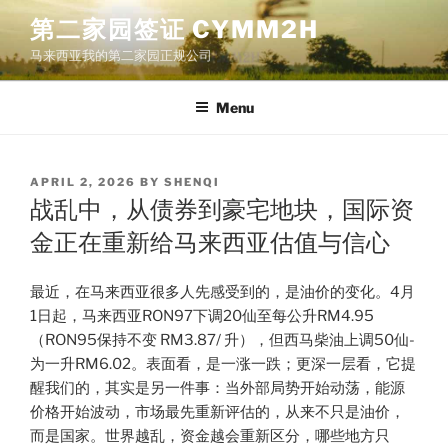
Skip
第二家园签证 CYMM2H
to
马来西亚我的第二家园正规公司
content
Menu
POSTED
APRIL 2, 2026
BY
SHENQI
ON
战乱中，从债券到豪宅地块，国际资
金正在重新给马来西亚估值与信心
最近，在马来西亚很多人先感受到的，是油价的变化。4月
1日起，马来西亚RON97下调20仙至每公升RM4.95
（RON95保持不变 RM3.87/ 升），但西马柴油上调50仙-
为一升RM6.02。表面看，是一涨一跌；更深一层看，它提
醒我们的，其实是另一件事：当外部局势开始动荡，能源
价格开始波动，市场最先重新评估的，从来不只是油价，
而是国家。世界越乱，资金越会重新区分，哪些地方只