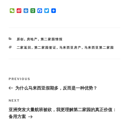
W
S
Q
D
F
T
e
i
z
o
a
w
C
n
o
u
c
i
h
a
n
b
e
t
a
W
e
a
b
t
t
e
n
o
e
i
o
r
CATEGORIES
原创
,
房地产
,
第二家园情报
b
k
o
TAGS
二家返回
,
第二家园签证
,
马来西亚房产
,
马来西亚第二家园
Post
Previous
PREVIOUS
navigation
Post
为什么马来西亚假期多，反而是一种优势？
Next
NEXT
Post
亚洲突发大量航班被砍，我更理解第二家园的真正价值：
备用方案