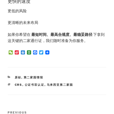
更快的速度
更低的风险
更清晰的未来布局
如果你希望在
最短时间、最高合规度、最稳妥路径
下拿到
这关键的二家通行证，我们随时准备为你服务。
W
S
Q
D
F
T
e
i
z
o
a
w
C
n
o
u
c
i
h
a
n
b
e
t
a
W
e
a
b
t
t
e
n
o
e
i
o
r
CATEGORIES
原创
,
第二家园情报
b
k
o
TAGS
CRS
,
公证书双认证
,
马来西亚第二家园
Post
Previous
PREVIOUS