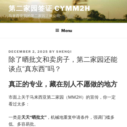
Skip
第二家园签证 CYMM2H
to
马来西亚我的第二家园正规公司
content
Menu
POSTED
DECEMBER 2, 2025
BY
SHENQI
ON
除了晒批文和卖房子，第二家园还能
谈点“真东西”吗？
真正的专业，藏在别人不愿做的地方
市面上关于马来西亚第二家园（MM2H）的宣传，你一定
看过太多：
一类是
天天“晒批文”
，机械地重复申请条件，强调门槛多
低、多容易批。