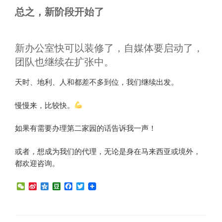
总之，新阶段开始了
新办公室快可以装修了，自媒体要启动了，
团队也继续在扩张中。
天时、地利、人和都差不多到位，我们继续出发。
慢慢来，比较快。
如果有需要办理第二家园的话告诉我一声！
或者，想成为我们的代理，无论是身在马来西亚或境外，
都欢迎咨询。
W
S
Q
D
F
T
e
i
z
o
a
w
C
n
o
u
c
i
h
a
n
b
e
t
a
W
e
a
b
t