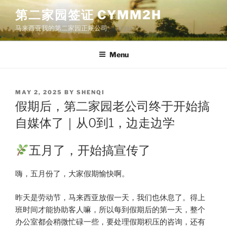
Skip
第二家园签证 CYMM2H
to
马来西亚我的第二家园正规公司
content
Menu
POSTED
MAY 2, 2025
BY
SHENQI
ON
假期后，第二家园老公司终于开始搞
自媒体了｜从0到1，边走边学
五月了，开始搞宣传了
嗨，五月份了，大家假期愉快啊。
昨天是劳动节，马来西亚放假一天，我们也休息了。得上
班时间才能协助客人嘛，所以每到假期后的第一天，整个
办公室都会稍微忙碌一些，要处理假期积压的咨询，还有