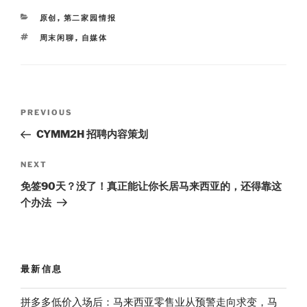
t
e
n
o
e
i
o
r
CATEGORIES
原创
,
第二家园情报
b
k
o
TAGS
周末闲聊
,
自媒体
Post
Previous
PREVIOUS
navigation
Post
CYMM2H 招聘内容策划
Next
NEXT
Post
免签90天？没了！真正能让你长居马来西亚的，还得靠这
个办法
最新信息
拼多多低价入场后：马来西亚零售业从预警走向求变，马