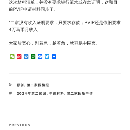
这次材料清单，并没有要求银行流水或存款证明，这和目
前PVIP申请材料同步了。
*二家没有收入证明要求，只要求存款；PVIP还是依旧要求
4万马币月收入
大家放宽心，别着急，越着急，就容易中圈套。
W
S
Q
D
F
T
e
i
z
o
a
w
C
n
o
u
c
i
h
a
n
b
e
t
a
W
e
a
b
t
t
e
n
o
e
i
o
r
CATEGORIES
原创
,
第二家园情报
b
k
o
TAGS
2024年第二家园
,
申请材料
,
第二家园新申请
Post
Previous
PREVIOUS