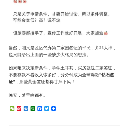
当然，咱只是区区代办第二家园签证的平民，并非大神，
也只能给出上面的一些缺少大格局的想法。
如果咱来决定新条件，学学土耳其，买房就送二家签证，
不要存款不看收入该多好，分分钟成为全球爆款
”钻石签
证“
，那些黄金签证都得甘拜下风！
晚安，梦里啥都有。
W
S
Q
D
F
T
e
i
z
o
a
w
C
n
o
u
c
i
h
a
n
b
e
t
a
W
e
a
b
t