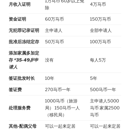
1万马币 60岁以上免
月收入证明
4万马币
除
资金证明
60万马币
150万马币
无犯罪记录证明
主申请人
全部申请人
批准后冻结定存
50万马币
100万马币
添加家属多加定
存
*35-49岁申
没有
每人5万
请人
签证批发时长
10年
5年
签证费
270马币一年
500马币一年
1000马币（旅游
主申请人5000
处理服务费
局） 150马币一人
马币 家属2500
（移民局）
马币
其他-配偶父母
可以一起来定居
可以一起来定居