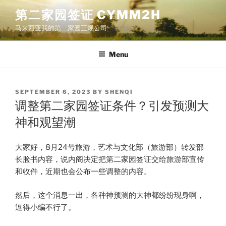
Skip
第二家园签证 CYMM2H
to
马来西亚我的第二家园正规公司
content
Menu
POSTED
SEPTEMBER 6, 2023
BY
SHENQI
ON
调整第二家园签证条件？引发预测大
神和观望潮
大家好，8月24号旅游，艺术与文化部（旅游部）转发部
长脸书内容，说内阁决定把第二家园签证交给旅游部宣传
和收件，近期也会公布一些调整的内容。
然后，这个消息一出，各种神预测的大神都纷纷现身啊，
逗得小编不行了。