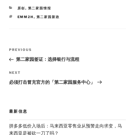
t
e
n
o
e
i
o
r
CATEGORIES
原创
,
第二家园情报
b
k
o
TAGS
EMM2H
,
第二家园新政
Post
Previous
PREVIOUS
navigation
Post
第二家园签证：选择银行与流程
Next
NEXT
Post
必须打击冒充官方的「第二家园服务中心」
最新信息
拼多多低价入场后：马来西亚零售业从预警走向求变，马
来西亚是被砍一刀了吗？