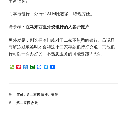
丰富很多。
而本地银行，分行和ATM比较多，取现方便。
请参考：
在马来西亚外资银行的大客户账户
另外就是，别选择冷门或对于二家不熟悉的银行。虽说只
有解冻或续签时才会和这个二家存款银行打交道，其他银
行可以一次办好的，不熟悉业务的可能要跑2-3次。
W
S
Q
D
F
T
e
i
z
o
a
w
C
n
o
u
c
i
h
a
n
b
e
t
a
W
e
a
b
t
t
e
n
o
e
i
o
r
CATEGORIES
原创
,
第二家园情报
,
银行
b
k
o
TAGS
第二家园存款