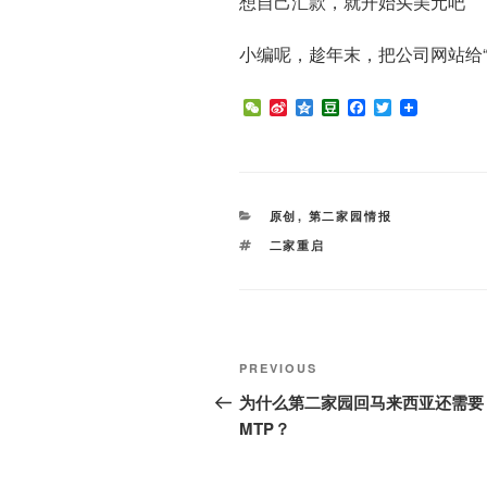
想自己汇款，就开始买美元吧
小编呢，趁年末，把公司网站给
W
S
Q
D
F
T
e
i
z
o
a
w
C
n
o
u
c
i
h
a
n
b
e
t
a
W
e
a
b
t
t
e
n
o
e
i
o
r
CATEGORIES
原创
,
第二家园情报
b
k
o
TAGS
二家重启
Post
Previous
PREVIOUS
navigation
Post
为什么第二家园回马来西亚还需要
MTP？