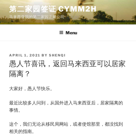
Skip
第二家园签证 CYMM2H
to
马来西亚我的第二家园正规公司
content
Menu
POSTED
APRIL 1, 2021
BY
SHENQI
ON
愚人节喜讯，返回马来西亚可以居家
隔离？
​大家好，愚人节快乐。
最近比较多人问到，从国外进入马来西亚后，居家隔离的
事情。
这个，我们无论从移民局网站，或者使馆那里，都没找到
相关的指南。