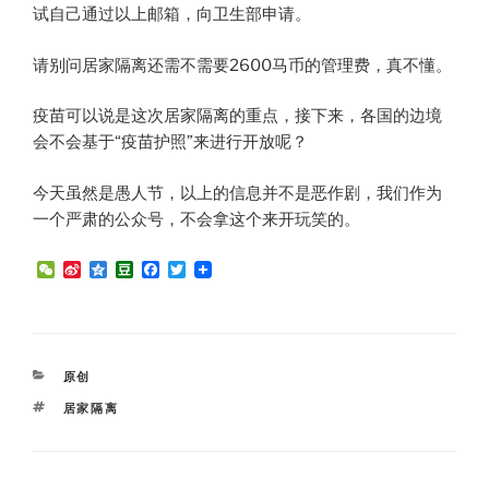
试自己通过以上邮箱，向卫生部申请。
请别问居家隔离还需不需要2600马币的管理费，真不懂。​
疫苗可以说是这次居家隔离的重点，接下来，各国的边境
会不会基于“疫苗护照”来进行开放呢？
今天虽然是愚人节，以上的信息并不是恶作剧，我们作为
一个严肃的公众号，不会拿这个来开玩笑的。
W
S
Q
D
F
T
e
i
z
o
a
w
C
n
o
u
c
i
h
a
n
b
e
t
a
W
e
a
b
t
t
e
n
o
e
i
o
r
CATEGORIES
原创
b
k
o
TAGS
居家隔离