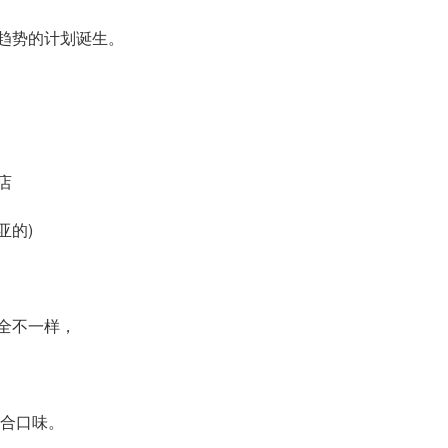
趋势的计划诞生。
店
亚的)
全不一样，
符合口味。