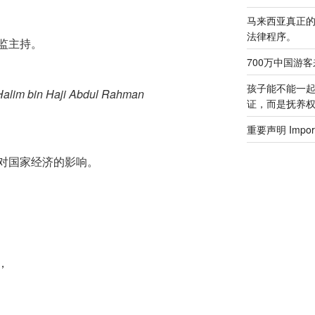
马来西亚真正
法律程序。
监主持。
700万中国游
孩子能不能一
alim bin Haji Abdul Rahman
证，而是抚养
重要声明 Importa
对国家经济的影响。
，