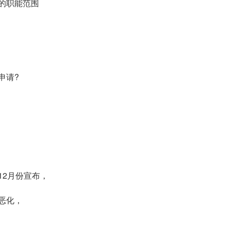
的职能范围
申请?
12月份宣布，
恶化，