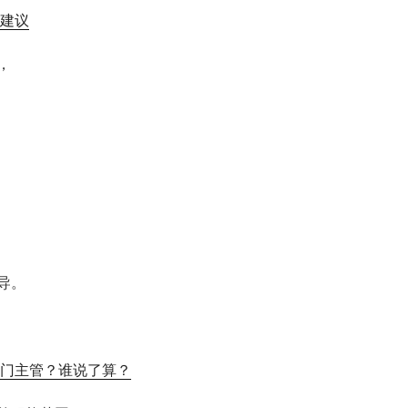
建议
，
导。
门主管？谁说了算？