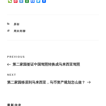
W
S
Q
D
F
T
e
i
z
o
a
w
C
n
o
u
c
i
h
a
n
b
e
t
a
W
e
a
b
t
t
e
n
o
e
i
o
r
CATEGORIES
原创
b
k
o
TAGS
周末闲聊
Post
Previous
PREVIOUS
navigation
Post
第二家园签证中国驾照转换成马来西亚驾照
Next
NEXT
Post
第二家园移居到马来西亚，马币资产规划怎么做？
最新信息