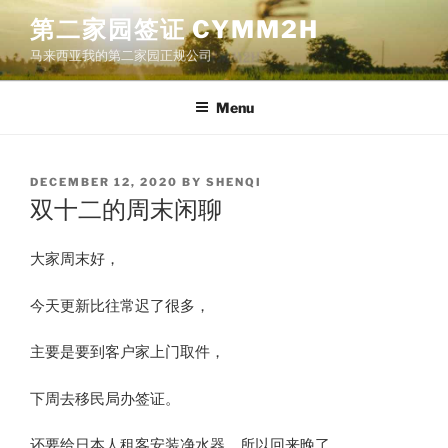
Skip
第二家园签证 CYMM2H
to
马来西亚我的第二家园正规公司
content
Menu
POSTED
DECEMBER 12, 2020
BY
SHENQI
ON
双十二的周末闲聊
​大家周末好，
今天更新比往常迟了很多，
主要是要到客户家上门取件，
下周去移民局办签证。
还要给日本人租客安装净水器，所以回来晚了。