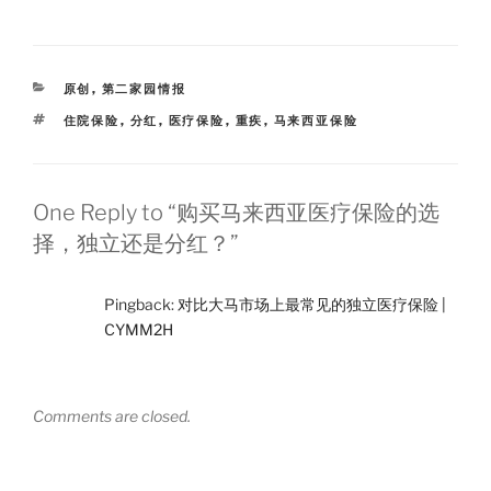
C
n
o
u
c
i
h
a
n
b
e
t
a
W
e
a
b
t
t
e
n
o
e
i
o
r
CATEGORIES
原创
,
第二家园情报
b
k
o
TAGS
住院保险
,
分红
,
医疗保险
,
重疾
,
马来西亚保险
One Reply to “购买马来西亚医疗保险的选
择，独立还是分红？”
Pingback:
对比大马市场上最常见的独立医疗保险 |
CYMM2H
Comments are closed.