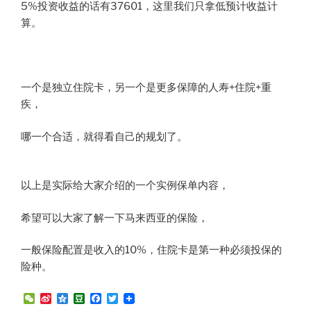
5%投资收益的话有37601，这里我们只拿低预计收益计
算。
一个是独立住院卡，另一个是更多保障的人寿+住院+重
疾，
哪一个合适，就得看自己的规划了。
以上是实际给大家介绍的一个实例保单内容，
希望可以大家了解一下马来西亚的保险，
一般保险配置是收入的10%，住院卡是第一种必须投保的
险种。
W
S
Q
D
F
T
e
i
z
o
a
w