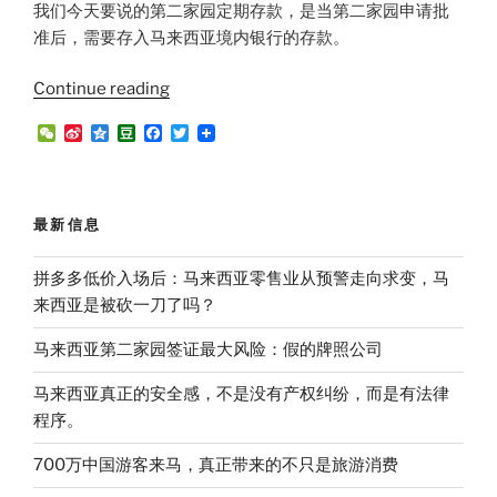
我们今天要说的第二家园定期存款，是当第二家园申请批
准后，需要存入马来西亚境内银行的存款。
“第
Continue reading
二
W
S
Q
D
F
T
家
e
i
z
o
a
w
C
n
o
u
c
i
园
h
a
n
b
e
t
签
a
W
e
a
b
t
t
e
n
o
e
证
最新信息
i
o
r
最
b
k
o
新
拼多多低价入场后：马来西亚零售业从预警走向求变，马
银
来西亚是被砍一刀了吗？
行
马来西亚第二家园签证最大风险：假的牌照公司
定
期
马来西亚真正的安全感，不是没有产权纠纷，而是有法律
存
程序。
款
利
700万中国游客来马，真正带来的不只是旅游消费
率