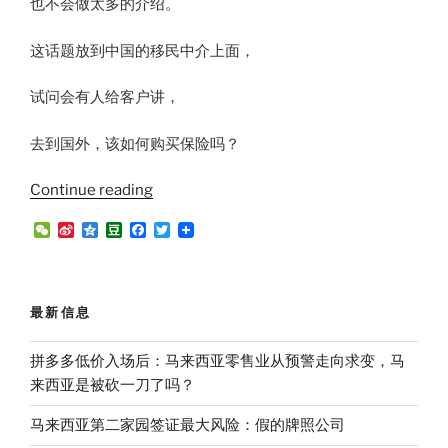
也不会做太多的介绍。
这话题放到中国的移民中介上面，
试问会有人给客户讲，
去到国外，该如何购买保险吗？
“移
Continue reading
居
W
S
Q
D
F
T
或
e
i
z
o
a
w
C
n
o
u
c
i
办
h
a
n
b
e
t
第
a
W
e
a
b
t
t
e
n
o
e
二
最新信息
i
o
r
家
b
k
o
园
拼多多低价入场后：马来西亚零售业从预警走向求变，马
签
来西亚是被砍一刀了吗？
证
马来西亚第二家园签证最大风险：假的牌照公司
前