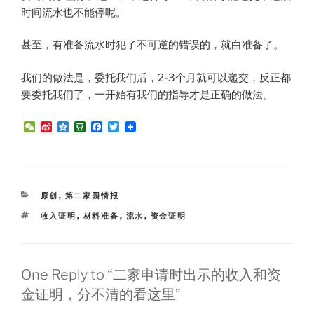
时间流水也不能停呢​。​
甚至，有准备流水时犯了不可逆的错误的，就白准备了。
我们的做法是，委托我们后，2-3个月就可以递交，反正都
要委托我们了，一开始有我们的指导才是正确的做法。
W
S
Q
D
F
T
e
i
z
o
a
w
C
n
o
u
c
i
h
a
n
b
e
t
a
W
e
a
b
t
t
e
n
o
e
i
o
r
CATEGORIES
原创
,
第二家园情报
b
k
o
TAGS
收入证明
,
材料准备
,
流水
,
资金证明
One Reply to “二家申请时出示的收入和资
金证明，分不清的看这里”