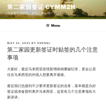
Skip
第二家园签证 CYMM2H
to
马来西亚我的第二家园正规公司
content
Menu
POSTED
MAY 21, 2021
BY
SHENQI
ON
第二家园更新签证时贴签的几个注意
事项
​大家好，最近马来西亚疫情新增病例屡破纪录，更会让居
住在马来西亚的外国人想要离开避难。
最近我们也接到不少要求更新签证的业务，基本都是办好
签证就准备暂时离开马来西亚，这里有几个注意事项给大
家讲讲。