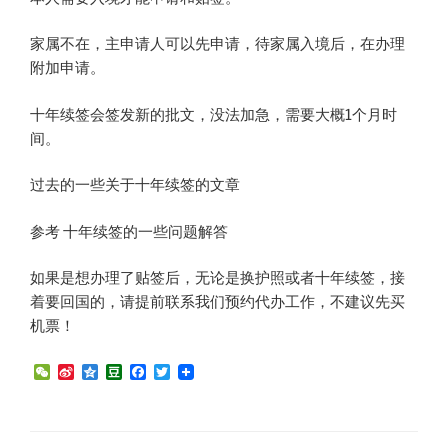
家属不在，主申请人可以先申请，待家属入境后，在办理
附加申请。
十年续签会签发新的批文，没法加急，需要大概1个月时
间。
过去的一些关于十年续签的文章
参考 十年续签的一些问题解答
如果是想办理了贴签后，无论是换护照或者十年续签，接
着要回国的，请提前联系我们预约代办工作，不建议先买
机票！
W
S
Q
D
F
T
e
i
z
o
a
w
C
n
o
u
c
i
h
a
n
b
e
t
a
W
e
a
b
t