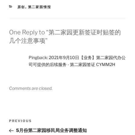
t
e
n
o
e
i
o
r
CATEGORIES
原创
,
第二家园情报
b
k
o
One Reply to “第二家园更新签证时贴签的
几个注意事项”
Pingback:
2021年9月10日【业务】第二家园代办公
司可提供的后续服务 - 第二家园签证 CYMM2H
Comments are closed.
Post
Previous
PREVIOUS
navigation
Post
5月份第二家园移民局业务调整通知