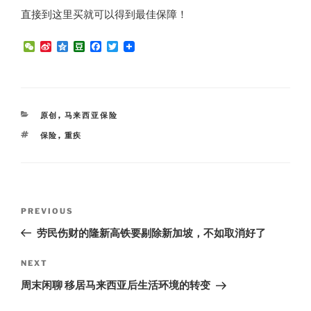
直接到这里买就可以得到最佳保障！
W
S
Q
D
F
T
e
i
z
o
a
w
C
n
o
u
c
i
h
a
n
b
e
t
a
W
e
a
b
t
t
e
n
o
e
i
o
r
CATEGORIES
原创
,
马来西亚保险
b
k
o
TAGS
保险
,
重疾
Post
Previous
PREVIOUS
navigation
Post
劳民伤财的隆新高铁要剔除新加坡，不如取消好了
Next
NEXT
Post
周末闲聊 移居马来西亚后生活环境的转变