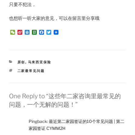
只要不犯法，
也想听一听大家的意见，可以在留言里分享哦
W
S
Q
D
F
T
e
i
z
o
a
w
C
n
o
u
c
i
h
a
n
b
e
t
a
W
e
a
b
t
t
e
n
o
e
i
o
r
CATEGORIES
原创
,
马来西亚保险
b
k
o
TAGS
二家最常见问题
One Reply to “这些年二家咨询里最常见的
问题，一个无解的问题！”
Pingback:
最近第二家园签证的10个常见问题 | 第二
家园签证 CYMM2H