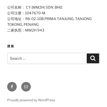
公司名称： CY (MM2H) SDN. BHD.
公司注册：1047670-M
公司地址：98-02-10B PRIMA TANJUNG, TANJONG
TOKONG, PENANG
二家执照：MM2H 943
搜索
Search
Search
for:
Facebook
Email
Proudly powered by WordPress