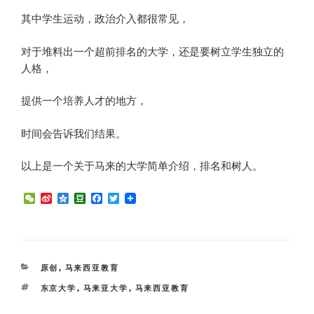
其中学生运动，政治介入都很常见，
对于堆料出一个超前排名的大学，还是要树立学生独立的
人格，
提供一个培养人才的地方，
时间会告诉我们结果。
以上是一个关于马来的大学简单介绍，排名和树人。
W
S
Q
D
F
T
e
i
z
o
a
w
C
n
o
u
c
i
h
a
n
b
e
t
a
W
e
a
b
t
t
e
n
o
e
i
o
r
CATEGORIES
原创
,
马来西亚教育
b
k
o
TAGS
东京大学
,
马来亚大学
,
马来西亚教育