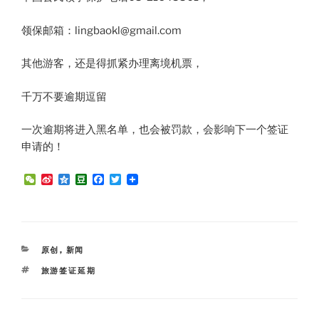
领保邮箱：lingbaokl@gmail.com
其他游客，还是得抓紧办理离境机票，
千万不要​逾期逗留
一次逾期将进入黑名单，也会被罚款，会影响下一个签证
申请的​！
W
S
Q
D
F
T
e
i
z
o
a
w
C
n
o
u
c
i
h
a
n
b
e
t
a
W
e
a
b
t
t
e
n
o
e
i
o
r
CATEGORIES
原创
,
新闻
b
k
o
TAGS
旅游签证延期