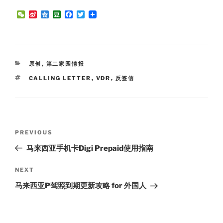
W
S
Q
D
F
T
e
i
z
o
a
w
C
n
o
u
c
i
h
a
n
b
e
t
a
W
e
a
b
t
t
e
n
o
e
i
o
r
CATEGORIES
原创
,
第二家园情报
b
k
o
TAGS
CALLING LETTER
,
VDR
,
反签信
Post
Previous
PREVIOUS
navigation
Post
马来西亚手机卡Digi Prepaid使用指南
Next
NEXT
Post
马来西亚P驾照到期更新攻略 for 外国人