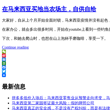
on
在马来西亚买地当农场主，自供自给
​大家好，自从上个月开始全面封锁，马来西亚疫情并没有起色
在家办公，就会多出很多时间，开始在youtube上看到一些
下次，和她去爬山时，也想在山上泡杯手磨咖啡，享受一下。
Continue reading
“在
马
WeChat
来
Sina
西
Weibo
Qzone
Douban
亚
Facebook
买
Twitter
地
当
最新信息
农
场
拼多多低价入场后：马来西亚零售业从预警走向求变，马
主，
马来西亚第二家园签证最大风险：假的牌照公司
自
马来西亚真正的安全感，不是没有产权纠纷，而是有法律
供