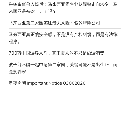
o
题，
拼多多低价入场后：马来西亚零售业从预警走向求变，马
马
来西亚是被砍一刀了吗？
来
马来西亚第二家园签证最大风险：假的牌照公司
西
亚
马来西亚真正的安全感，不是没有产权纠纷，而是有法律
有
程序。
没
有
700万中国游客来马，真正带来的不只是旅游消费
安
孩子能不能一起申请第二家园，关键可能不是出生证，而
全
是抚养权
风
险？”
重要声明 Important Notice 03062026