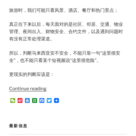
旅游时，我们可能只看风景、酒店、餐厅和热门景点；
真正住下来以后，每天面对的是社区、邻居、交通、物业
管理、夜间出入、财物安全、合约文件，以及遇到问题时
有没有正常处理渠道。
所以，判断马来西亚安不安全，不能只靠一句“这里很安
全”，也不能只看某个短视频说“这里很危险”。
更现实的判断应该是：
“移
Continue reading
居
W
S
Q
D
F
T
系
e
i
z
o
a
w
C
n
o
u
c
i
列：
h
a
n
b
e
t
安
a
W
e
a
b
t
t
e
n
o
e
全
最新信息
i
o
r
问
b
k