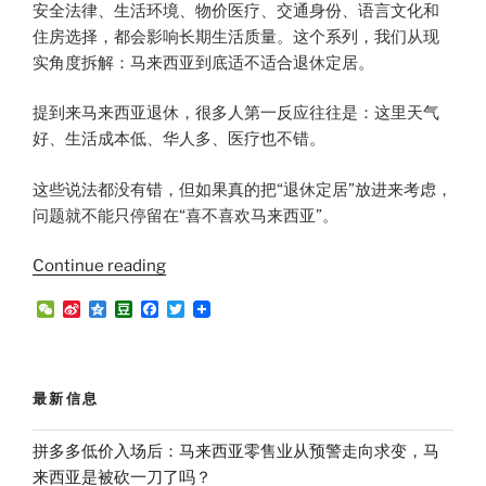
安全法律、生活环境、物价医疗、交通身份、语言文化和
住房选择，都会影响长期生活质量。这个系列，我们从现
实角度拆解：马来西亚到底适不适合退休定居。
提到来马来西亚退休，很多人第一反应往往是：这里天气
好、生活成本低、华人多、医疗也不错。
这些说法都没有错，但如果真的把“退休定居”放进来考虑，
问题就不能只停留在“喜不喜欢马来西亚”。
“马
Continue reading
来
W
S
Q
D
F
T
西
e
i
z
o
a
w
C
n
o
u
c
i
亚
h
a
n
b
e
t
退
a
W
e
a
b
t
t
e
n
o
e
休
最新信息
i
o
r
定
b
k
o
居
拼多多低价入场后：马来西亚零售业从预警走向求变，马
系
来西亚是被砍一刀了吗？