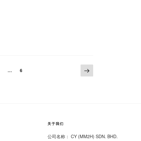
Next
age
Page
…
6
page
关于我们
公司名称： CY (MM2H) SDN. BHD.