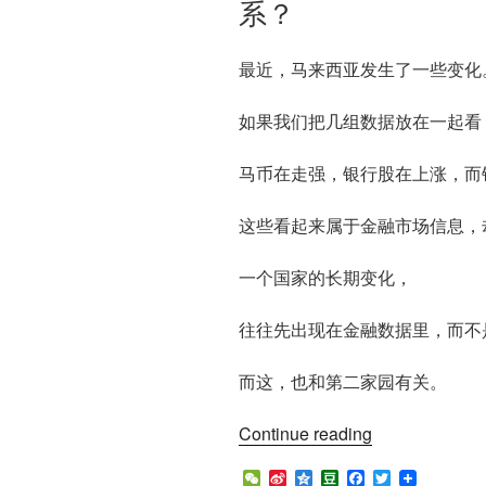
系？
最近，马来西亚发生了一些变化
如果我们把几组数据放在一起看
马币在走强，银行股在上涨，而
这些看起来属于金融市场信息，
一个国家的长期变化，
往往先出现在金融数据里，而不
而这，也和第二家园有关。
“马
Continue reading
币
W
S
Q
D
F
T
汇