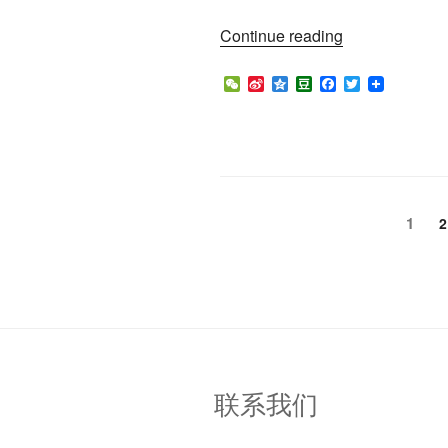
“槟
Continue reading
城
机
W
S
Q
D
F
T
e
i
z
o
a
w
场
C
n
o
u
c
i
将
h
a
n
b
e
t
a
W
e
a
b
t
扩
t
e
n
o
e
建
i
o
r
b
k
促
o
Posts
Page
1
P
2
进
pagination
经
济”
联系我们