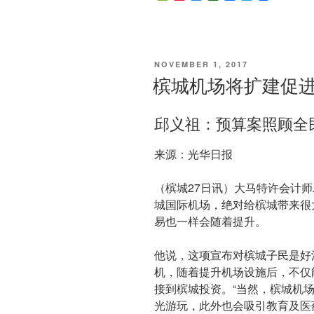
e
i
z
o
a
w
率，
C
n
o
u
c
i
h
a
n
b
e
t
银
a
W
e
a
b
t
行
t
e
n
o
e
i
o
r
POSTED
股
NOVEMBER 1, 2017
b
k
ON
槟城机场将扩建促
上
o
涨，
和
邱义祖：预算案照顾全
第
二
来源：光华日报
家
园
（槟城27日讯）大马特许会计
有
城国际机场，绝对给槟城带来很
什
易也一样会随着提升。
么
关
他说，这项宣布对槟城子民是好
系？”
机，随着提升机场设施后，不仅
接到槟城投资。“当然，槟城机
光游玩，此外也会吸引教育及医