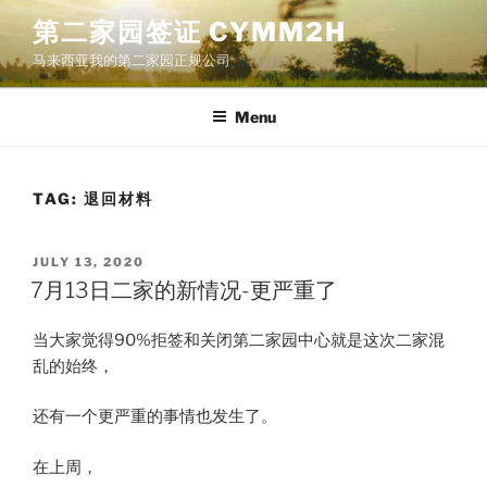
Skip
第二家园签证 CYMM2H
to
马来西亚我的第二家园正规公司
content
Menu
TAG:
退回材料
POSTED
JULY 13, 2020
ON
7月13日二家的新情况-更严重了
当大家觉得90%拒签和关闭第二家园中心就是这次二家混
乱的始终，
还有一个更严重的事情也发生了。
在上周，