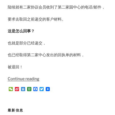
陆续就有二家协议会员收到了第二家园中心的电话/邮件，
要求去取回之前递交的客户材料。
这是怎么回事？
也就是部分已经递交，
也已经取得第二家中心发出的回执单的材料，
被退回！
“7
Continue reading
月
W
S
Q
D
F
T
13
e
i
z
o
a
w
C
n
o
u
c
i
日
h
a
n
b
e
t
二
a
W
e
a
b
t
t
e
n
o
e
家
最新信息
i
o
r