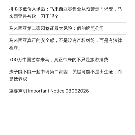
的
b
k
o
新
拼多多低价入场后：马来西亚零售业从预警走向求变，马
情
来西亚是被砍一刀了吗？
况-
马来西亚第二家园签证最大风险：假的牌照公司
更
严
马来西亚真正的安全感，不是没有产权纠纷，而是有法律
重
程序。
了”
700万中国游客来马，真正带来的不只是旅游消费
孩子能不能一起申请第二家园，关键可能不是出生证，而
是抚养权
重要声明 Important Notice 03062026