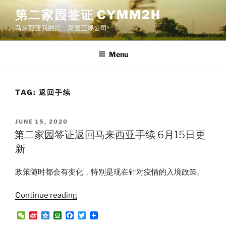
Skip
第二家园签证 CYMM2H
to
马来西亚我的第二家园正规公司
content
Menu
TAG:
返回手续
POSTED
JUNE 15, 2020
ON
第二家园签证返回马来西亚手续 6月15日更
新
政策随时都会有变化，特别是现在针对疫情的入境政策。
“第
Continue reading
二
W
S
Q
D
F
T
家
e
i
z
o
a
w