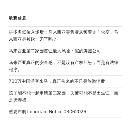
C
n
o
u
c
i
园
h
a
n
b
e
t
签
a
W
e
a
b
t
t
e
n
o
e
证
最新信息
i
o
r
返
b
k
o
回
拼多多低价入场后：马来西亚零售业从预警走向求变，马
马
来西亚是被砍一刀了吗？
来
马来西亚第二家园签证最大风险：假的牌照公司
西
亚
马来西亚真正的安全感，不是没有产权纠纷，而是有法律
手
程序。
续
6
700万中国游客来马，真正带来的不只是旅游消费
月
孩子能不能一起申请第二家园，关键可能不是出生证，而
15
是抚养权
日
更
重要声明 Important Notice 03062026
新”