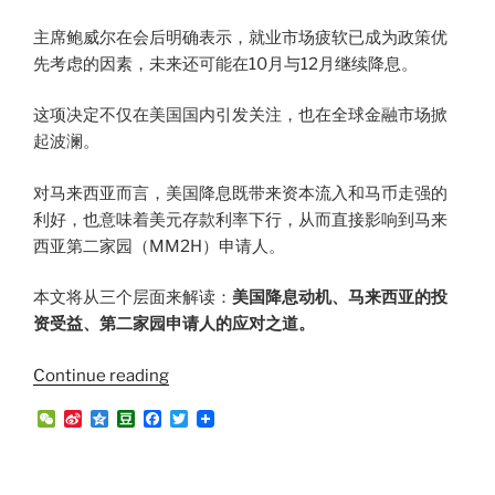
主席鲍威尔在会后明确表示，就业市场疲软已成为政策优
先考虑的因素，未来还可能在10月与12月继续降息。
这项决定不仅在美国国内引发关注，也在全球金融市场掀
起波澜。
对马来西亚而言，美国降息既带来资本流入和马币走强的
利好，也意味着美元存款利率下行，从而直接影响到马来
西亚第二家园（MM2H）申请人。
本文将从三个层面来解读：
美国降息动机、马来西亚的投
资受益、第二家园申请人的应对之道。
“美
Continue reading
国
W
S
Q
D
F
T
降
e
i
z
o
a
w
C
n
o
u
c
i
息
h
a
n
b
e
t
周
a
W
e
a
b
t