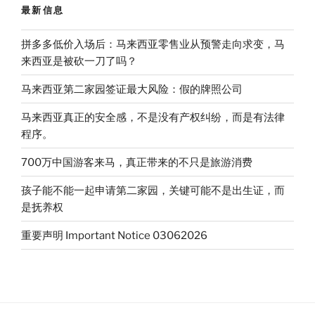
t
e
n
o
e
期
最新信息
i
o
r
重
b
k
o
新
拼多多低价入场后：马来西亚零售业从预警走向求变，马
开
来西亚是被砍一刀了吗？
启：
马来西亚第二家园签证最大风险：假的牌照公司
对
马
马来西亚真正的安全感，不是没有产权纠纷，而是有法律
来
程序。
西
亚
700万中国游客来马，真正带来的不只是旅游消费
与
孩子能不能一起申请第二家园，关键可能不是出生证，而
第
是抚养权
二
家
重要声明 Important Notice 03062026
园
申
请
人
的