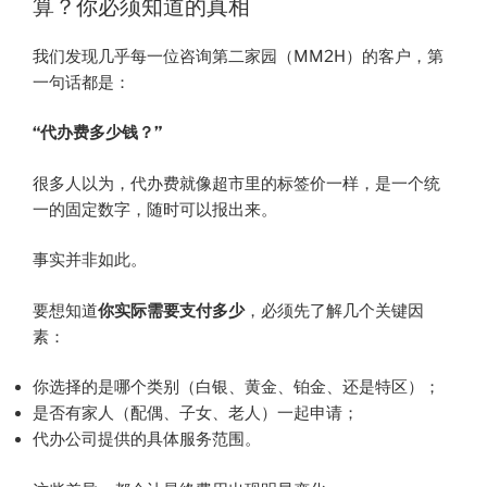
算？你必须知道的真相
o
了！
马
我们发现几乎每一位咨询第二家园（MM2H）的客户，第
来
一句话都是：
西
亚
“代办费多少钱？”
第
二
很多人以为，代办费就像超市里的标签价一样，是一个统
家
一的固定数字，随时可以报出来。
园
代
事实并非如此。
办
费
要想知道
你实际需要支付多少
，必须先了解几个关键因
现
素：
在
是“政
你选择的是哪个类别（白银、黄金、铂金、还是特区）；
府
是否有家人（配偶、子女、老人）一起申请；
定
代办公司提供的具体服务范围。
价””