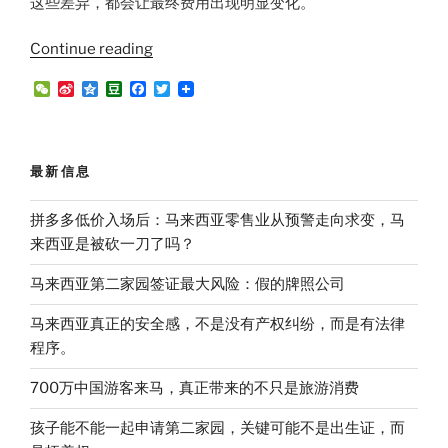
这些差异，都会让最终费用出现明显变化。
“第
Continue reading
二
W
S
Q
D
F
T
家
e
i
z
o
a
w
C
n
o
u
c
i
园
h
a
n
b
e
t
代
a
W
e
a
b
t
t
e
n
o
e
办
最新信息
i
o
r
费
b
k
o
不
拼多多低价入场后：马来西亚零售业从预警走向求变，马
是
来西亚是被砍一刀了吗？
一
马来西亚第二家园签证最大风险：假的牌照公司
口
价，
马来西亚真正的安全感，不是没有产权纠纷，而是有法律
具
程序。
体
怎
700万中国游客来马，真正带来的不只是旅游消费
么
孩子能不能一起申请第二家园，关键可能不是出生证，而
计