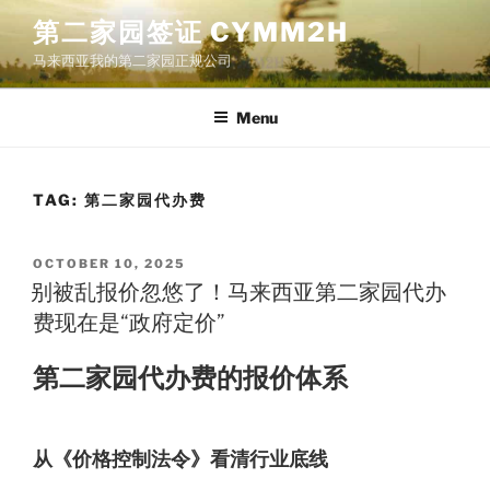
Skip
第二家园签证 CYMM2H
to
马来西亚我的第二家园正规公司
content
Menu
TAG:
第二家园代办费
POSTED
OCTOBER 10, 2025
ON
别被乱报价忽悠了！马来西亚第二家园代办
费现在是“政府定价”
第二家园代办费的报价体系
从《价格控制法令》看清行业底线