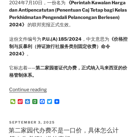
2024年7月10日，一份名为
《Perintah Kawalan Harga
dan Antipencatutan (Penentuan Caj Tetap bagi Kelas
Perkhidmatan Pengendali Pelancongan Berlesen)
2024》
的联邦宪报正式生效。
这份文件编号为
P.U.(A) 185/2024
，中文意思为
《价格控
制与反暴利（持证旅行社服务类别固定收费）命令
2024》
。
它标志着——
第二家园签证代办费，正式纳入马来西亚的价
格管制体系。
“别
Continue reading
被
W
S
Q
D
F
T
乱
e
i
z
o
a
w
C
n
o
u
c
i
报
h
a
n
b
e
t
价
a
W
e
a
b
t
POSTED
SEPTEMBER 3, 2025
t
e
n
o
e
忽
ON
第二家园代办费不是一口价，具体怎么计
i
o
r
悠
b
k