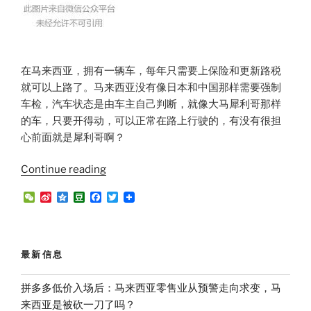
在马来西亚，拥有一辆车，每年只需要上保险和更新路税
就可以上路了。马来西亚没有像日本和中国那样需要强制
车检，汽车状态是由车主自己判断，就像大马犀利哥那样
的车，只要开得动，可以正常在路上行驶的，有没有很担
心前面就是犀利哥啊？
“强
Continue reading
制
W
S
Q
D
F
T
报
e
i
z
o
a
w
C
n
o
u
c
i
废?
h
a
n
b
e
t
强
a
W
e
a
b
t
t
e
n
o
e
制
最新信息
i
o
r
年
b
k
o
检?
拼多多低价入场后：马来西亚零售业从预警走向求变，马
2019
来西亚是被砍一刀了吗？