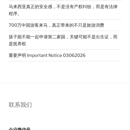
公
马来西亚真正的安全感，不是没有产权纠纷，而是有法律
司
程序。
负
责
700万中国游客来马，真正带来的不只是旅游消费
人，
孩子能不能一起申请第二家园，关键可能不是出生证，而
我
是抚养权
总
会
重要声明 Important Notice 03062026
点
开
那
些
写
槟
城
联系我们
的
文
章”
企业微信号