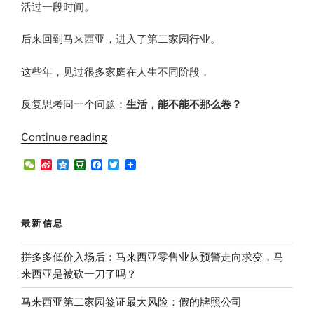
活过一段时间。
后来回到马来西亚，进入了第二家园行业。
这些年，见过很多家庭在人生不同阶段，
反复思考同一个问题：
生活，能不能不那么卷？
“一
Continue reading
个
W
S
Q
D
F
T
槟
e
i
z
o
a
w
C
n
o
u
c
i
城
h
a
n
b
e
t
人，
a
W
e
a
b
t
t
e
n
o
e
一
最新信息
i
o
r
个
b
k
o
第
拼多多低价入场后：马来西亚零售业从预警走向求变，马
二
来西亚是被砍一刀了吗？
家
马来西亚第二家园签证最大风险：假的牌照公司
园