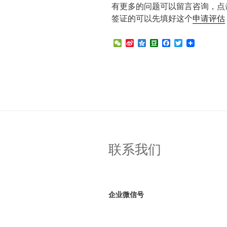
有更多的问题可以留言咨询，点
签证的可以先填好这个
申请评估
W
S
Q
D
F
T
e
i
z
o
a
w
C
n
o
u
c
i
h
a
n
b
e
t
a
W
e
a
b
t
t
e
n
o
e
i
o
r
b
k
o
联系我们
企业微信号