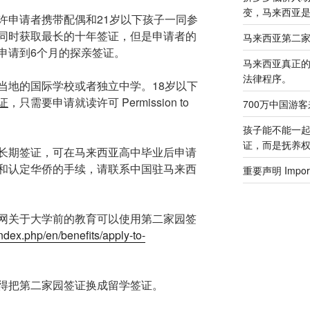
变，马来西亚
许申请者携带配偶和21岁以下孩子一同参
同时获取最长的十年签证，但是申请者的
马来西亚第二
申请到6个月的探亲签证。
马来西亚真正
法律程序。
当地的国际学校或者独立中学。18岁以下
证
，只需要申请就读许可 Permission to
700万中国游
孩子能不能一
证，而是抚养
长期签证，可在马来西亚高中毕业后申请
和认定华侨的手续，请联系中国驻马来西
重要声明 Importa
网关于大学前的教育可以使用第二家园签
ndex.php/en/benefits/apply-to-
得把第二家园签证换成留学签证。