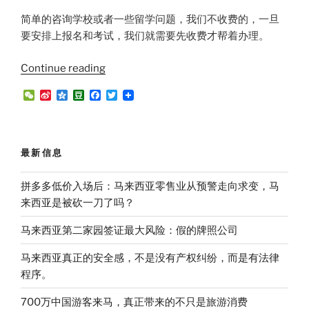
简单的咨询学校或者一些留学问题，我们不收费的，一旦
要安排上报名和考试，我们就需要先收费才帮着办理。
“关
Continue reading
于
W
S
Q
D
F
T
马
e
i
z
o
a
w
C
n
o
u
c
i
来
h
a
n
b
e
t
西
a
W
e
a
b
t
t
e
n
o
e
亚
最新信息
i
o
r
国
b
k
o
际
拼多多低价入场后：马来西亚零售业从预警走向求变，马
学
来西亚是被砍一刀了吗？
校
马来西亚第二家园签证最大风险：假的牌照公司
的
咨
马来西亚真正的安全感，不是没有产权纠纷，而是有法律
询
程序。
业
务”
700万中国游客来马，真正带来的不只是旅游消费