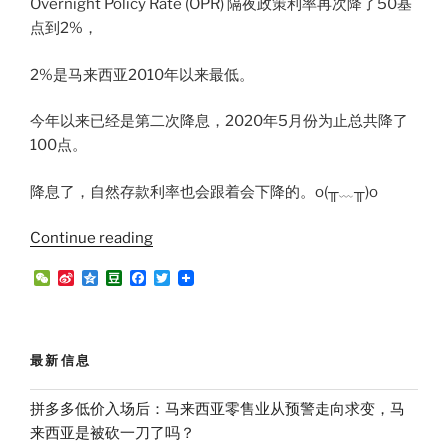
Overnight Policy Rate (OPR) 隔夜政策利率再次降了50基
点到2%，
2%是马来西亚2010年以来最低。
今年以来已经是第二次降息，2020年5月份为止总共降了
100点。
降息了，自然存款利率也会跟着会下降的。o(╥﹏╥)o
“2020
Continue reading
年
W
S
Q
D
F
T
6
e
i
z
o
a
w
C
n
o
u
c
i
月
h
a
n
b
e
t
最
a
W
e
a
b
t
t
e
n
o
e
新
最新信息
i
o
r
第
b
k
o
二
拼多多低价入场后：马来西亚零售业从预警走向求变，马
家
来西亚是被砍一刀了吗？