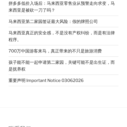
o
疗
拼多多低价入场后：马来西亚零售业从预警走向求变，马
保
来西亚是被砍一刀了吗？
险
马来西亚第二家园签证最大风险：假的牌照公司
的
选
马来西亚真正的安全感，不是没有产权纠纷，而是有法律
择，
程序。
独
立
700万中国游客来马，真正带来的不只是旅游消费
还
孩子能不能一起申请第二家园，关键可能不是出生证，而
是
是抚养权
分
红？”
重要声明 Important Notice 03062026