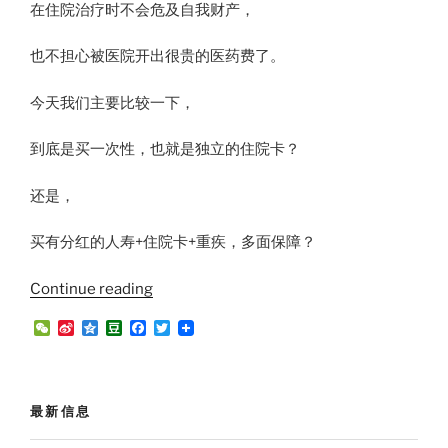
在住院治疗时不会危及自我财产，
也不担心被医院开出很贵的医药费了。
今天我们主要比较一下，
到底是买一次性，也就是独立的住院卡？
还是，
买有分红的人寿+住院卡+重疾，多面保障？
“购
Continue reading
买
W
S
Q
D
F
T
马
e
i
z
o
a
w
C
n
o
u
c
i
来
h
a
n
b
e
t
西
a
W
e
a
b
t
t
e
n
o
e
亚
最新信息
i
o
r
医
b
k