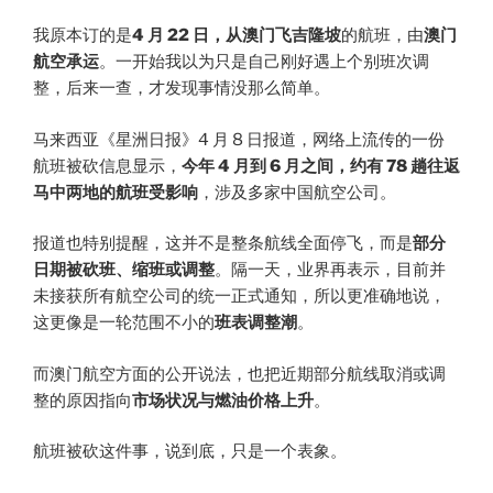
我原本订的是
4 月 22 日，从澳门飞吉隆坡
的航班，由
澳门
航空承运
。一开始我以为只是自己刚好遇上个别班次调
整，后来一查，才发现事情没那么简单。
马来西亚《星洲日报》4 月 8 日报道，网络上流传的一份
航班被砍信息显示，
今年 4 月到 6 月之间，约有 78 趟往返
马中两地的航班受影响
，涉及多家中国航空公司。
报道也特别提醒，这并不是整条航线全面停飞，而是
部分
日期被砍班、缩班或调整
。隔一天，业界再表示，目前并
未接获所有航空公司的统一正式通知，所以更准确地说，
这更像是一轮范围不小的
班表调整潮
。
而澳门航空方面的公开说法，也把近期部分航线取消或调
整的原因指向
市场状况与燃油价格上升
。
航班被砍这件事，说到底，只是一个表象。