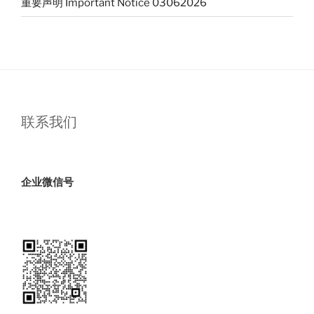
重要声明 Important Notice 03062026
真
正
价
值：
备
用
方
联系我们
案”
企业微信号