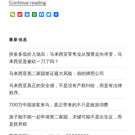
“亚
Continue reading
洲
W
S
Q
D
F
T
突
e
i
z
o
a
w
C
n
o
u
c
i
发
h
a
n
b
e
t
大
a
W
e
a
b
t
t
e
n
o
e
量
最新信息
i
o
r
航
b
k
o
班
拼多多低价入场后：马来西亚零售业从预警走向求变，马
被
来西亚是被砍一刀了吗？
砍，
马来西亚第二家园签证最大风险：假的牌照公司
我
更
马来西亚真正的安全感，不是没有产权纠纷，而是有法律
理
程序。
解
第
700万中国游客来马，真正带来的不只是旅游消费
二
孩子能不能一起申请第二家园，关键可能不是出生证，而
家
是抚养权
园
的