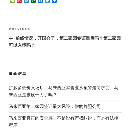
W
S
Q
D
F
T
e
i
z
o
a
w
C
n
o
u
c
i
h
a
n
b
e
t
a
W
e
a
b
t
t
e
n
o
e
Post
i
o
r
Previous
PREVIOUS
b
k
navigation
Post
o
前线情况，开国会了，第二家园签证重启吗？第二家园
可以入境吗？
最新信息
拼多多低价入场后：马来西亚零售业从预警走向求变，马
来西亚是被砍一刀了吗？
马来西亚第二家园签证最大风险：假的牌照公司
马来西亚真正的安全感，不是没有产权纠纷，而是有法律
程序。