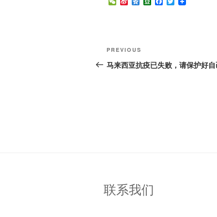
W
S
Q
D
F
T
e
i
z
o
a
w
C
n
o
u
c
i
h
a
n
b
e
t
a
W
e
a
b
t
t
e
n
o
e
Post
i
o
r
Previous
PREVIOUS
b
k
navigation
Post
o
马来西亚抗疫已失败，请保护好自
联系我们