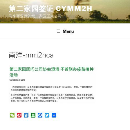
Skip
第二家园签证 CYMM2H
to
马来西亚我的第二家园正规公司
content
Menu
南洋-mm2hca
W
S
Q
D
F
T
e
i
z
o
a
w
C
n
o
u
c
i
h
a
n
b
e
t