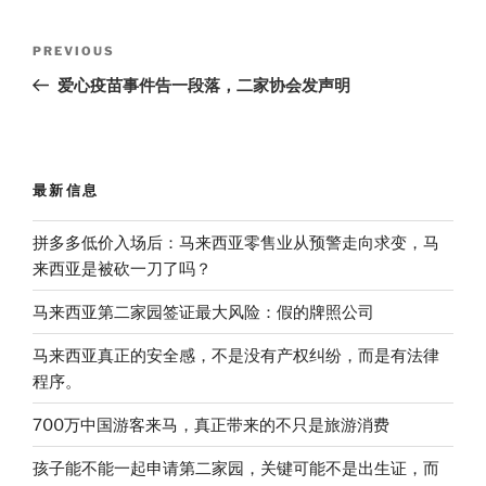
a
W
e
a
b
t
t
e
n
o
e
Post
i
o
r
Previous
PREVIOUS
b
k
navigation
Post
o
爱心疫苗事件告一段落，二家协会发声明
最新信息
拼多多低价入场后：马来西亚零售业从预警走向求变，马
来西亚是被砍一刀了吗？
马来西亚第二家园签证最大风险：假的牌照公司
马来西亚真正的安全感，不是没有产权纠纷，而是有法律
程序。
700万中国游客来马，真正带来的不只是旅游消费
孩子能不能一起申请第二家园，关键可能不是出生证，而