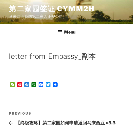
Skip
第二家园签证 CYMM2H
to
马来西亚我的第二家园正规公司
content
Menu
letter-from-Embassy_副本
W
S
Q
D
F
T
e
i
z
o
a
w
C
n
o
u
c
i
h
a
n
b
e
t
a
W
e
a
b
t
t
e
n
o
e
Post
i
o
r
Previous
PREVIOUS
b
k
navigation
Post
o
【终极攻略】第二家园如何申请返回马来西亚 v3.3