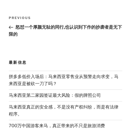
h
a
n
b
e
t
a
W
e
a
b
t
t
e
n
o
e
Post
i
o
r
Previous
PREVIOUS
b
k
navigation
Post
o
怒怼一个厚颜无耻的同行,也认识到下作的抄袭者是无下
限的
最新信息
拼多多低价入场后：马来西亚零售业从预警走向求变，马
来西亚是被砍一刀了吗？
马来西亚第二家园签证最大风险：假的牌照公司
马来西亚真正的安全感，不是没有产权纠纷，而是有法律
程序。
700万中国游客来马，真正带来的不只是旅游消费