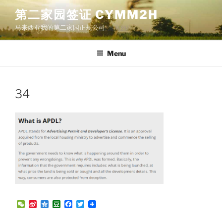
Skip
第二家园签证 CYMM2H
to
马来西亚我的第二家园正规公司
content
Menu
34
W
S
Q
D
F
T
e
i
z
o
a
w
C
n
o
u
c
i