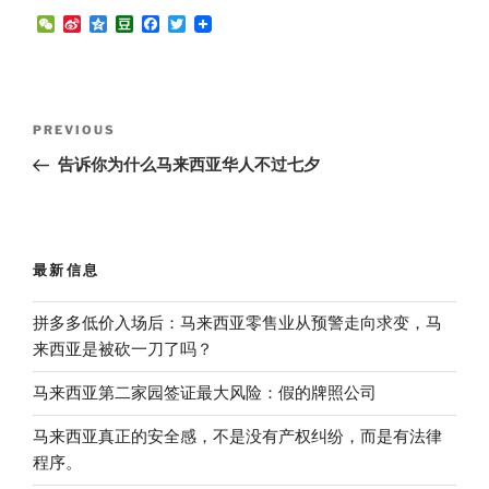
W
S
Q
D
F
T
e
i
z
o
a
w
C
n
o
u
c
i
h
a
n
b
e
t
a
W
e
a
b
t
t
e
n
o
e
Post
i
o
r
Previous
PREVIOUS
b
k
navigation
Post
o
告诉你为什么马来西亚华人不过七夕
最新信息
拼多多低价入场后：马来西亚零售业从预警走向求变，马
来西亚是被砍一刀了吗？
马来西亚第二家园签证最大风险：假的牌照公司
马来西亚真正的安全感，不是没有产权纠纷，而是有法律
程序。