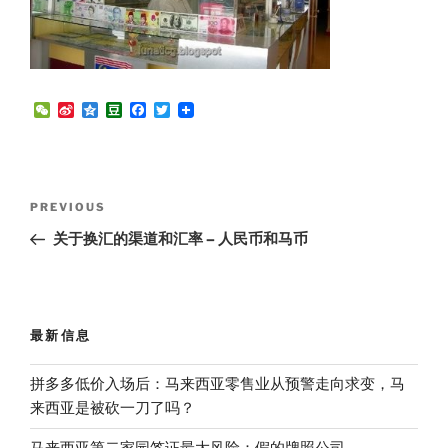
W
S
Q
D
F
T
e
i
z
o
a
w
C
n
o
u
c
i
h
a
n
b
e
t
a
W
e
a
b
t
t
e
n
o
e
Post
i
o
r
Previous
PREVIOUS
b
k
navigation
Post
o
关于换汇的渠道和汇率 – 人民币和马币
最新信息
拼多多低价入场后：马来西亚零售业从预警走向求变，马
来西亚是被砍一刀了吗？