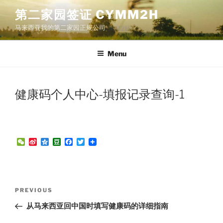
Skip
第二家园签证 CYMM2H
to
马来西亚我的第二家园正规公司
content
Menu
健康码个人中心-填报记录查询-1
W
S
Q
D
F
T
e
i
z
o
a
w
C
n
o
u
c
i
h
a
n
b
e
t
a
W
e
a
b
t
t
e
n
o
e
Post
i
o
r
Previous
PREVIOUS
b
k
navigation
Post
o
从马来西亚回中国时填写健康码的详细指南