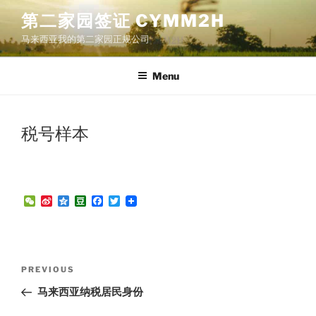
Skip
第二家园签证 CYMM2H
to
马来西亚我的第二家园正规公司
content
Menu
税号样本
W
S
Q
D
F
T
e
i
z
o
a
w
C
n
o
u
c
i
h
a
n
b
e
t
a
W
e
a
b
t
t
e
n
o
e
Post
i
o
r
Previous
PREVIOUS
b
k
navigation
Post
o
马来西亚纳税居民身份