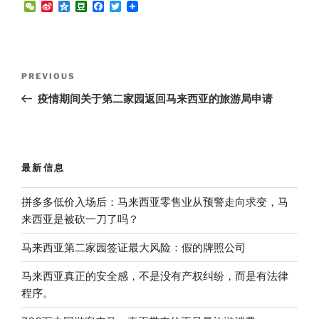
W
S
Q
D
F
T
e
i
z
o
a
w
C
n
o
u
c
i
h
a
n
b
e
t
a
W
e
a
b
t
t
e
n
o
e
Post
i
o
r
Previous
PREVIOUS
b
k
navigation
Post
o
疫情期间关于第二家园返回马来西亚的旅游局申请
最新信息
拼多多低价入场后：马来西亚零售业从预警走向求变，马
来西亚是被砍一刀了吗？
马来西亚第二家园签证最大风险：假的牌照公司
马来西亚真正的安全感，不是没有产权纠纷，而是有法律
程序。