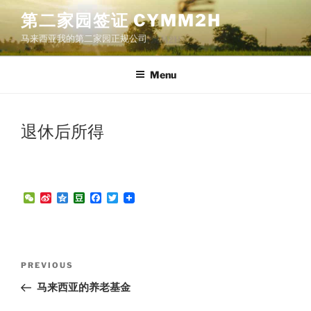
Skip
第二家园签证 CYMM2H
to
马来西亚我的第二家园正规公司
content
Menu
退休后所得
W
S
Q
D
F
T
e
i
z
o
a
w
C
n
o
u
c
i
h
a
n
b
e
t
a
W
e
a
b
t
t
e
n
o
e
Post
i
o
r
Previous
PREVIOUS
b
k
navigation
Post
o
马来西亚的养老基金