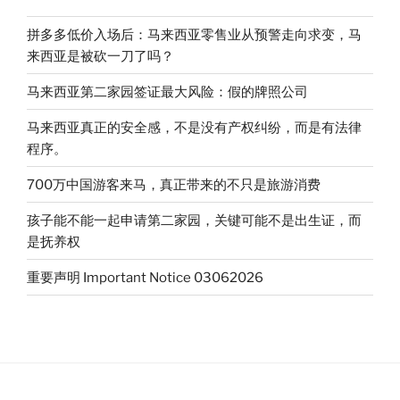
i
o
r
西
b
k
o
亚
拼多多低价入场后：马来西亚零售业从预警走向求变，马
网
来西亚是被砍一刀了吗？
红
马来西亚第二家园签证最大风险：假的牌照公司
面
馆
马来西亚真正的安全感，不是没有产权纠纷，而是有法律
到
程序。
第
二
700万中国游客来马，真正带来的不只是旅游消费
家
孩子能不能一起申请第二家园，关键可能不是出生证，而
园
是抚养权
中
间
重要声明 Important Notice 03062026
商：
同
一
种
信
任