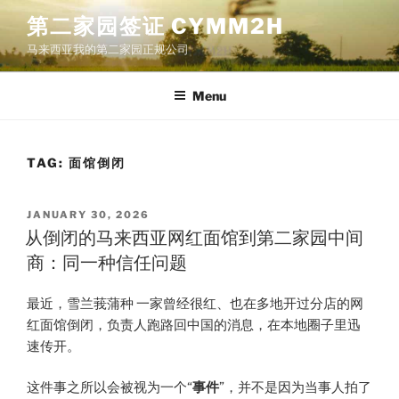
Skip
第二家园签证 CYMM2H
to
马来西亚我的第二家园正规公司
content
Menu
TAG:
面馆倒闭
POSTED
JANUARY 30, 2026
ON
从倒闭的马来西亚网红面馆到第二家园中间
商：同一种信任问题
最近，雪兰莪蒲种 一家曾经很红、也在多地开过分店的网
红面馆倒闭，负责人跑路回中国的消息，在本地圈子里迅
速传开。
这件事之所以会被视为一个“
事件
”，并不是因为当事人拍了