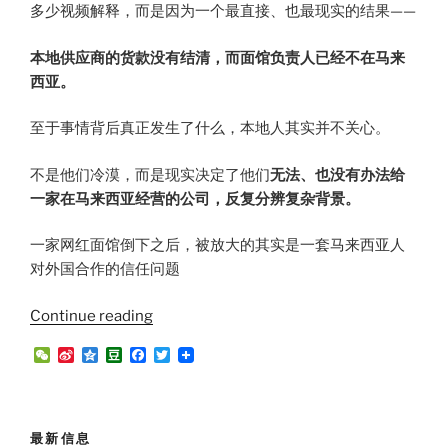
多少视频解释，而是因为一个最直接、也最现实的结果——
本地供应商的货款没有结清，而面馆负责人已经不在马来
西亚。
至于事情背后真正发生了什么，本地人其实并不关心。
不是他们冷漠，而是现实决定了他们
无法、也没有办法给
一家在马来西亚经营的公司，反复分辨复杂背景。
一家网红面馆倒下之后，被放大的其实是一套马来西亚人
对外国合作的信任问题
“从
Continue reading
倒
W
S
Q
D
F
T
闭
e
i
z
o
a
w
C
n
o
u
c
i
的
h
a
n
b
e
t
马
a
W
e
a
b
t
t
e
n
o
e
来
最新信息