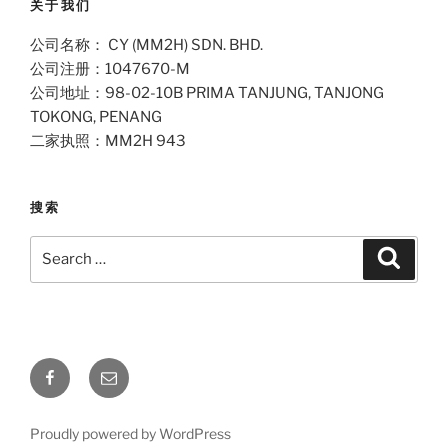
关于我们
公司名称： CY (MM2H) SDN. BHD.
公司注册：1047670-M
公司地址：98-02-10B PRIMA TANJUNG, TANJONG
TOKONG, PENANG
二家执照：MM2H 943
搜索
Search
Search
for:
Facebook
Email
Proudly powered by WordPress