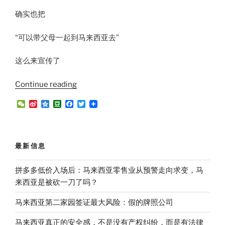
确实也把
“可以带父母一起到马来西亚去”
这么来宣传了
“父
Continue reading
母
W
S
Q
D
F
T
可
e
i
z
o
a
w
C
n
o
u
c
i
以
h
a
n
b
e
t
一
a
W
e
a
b
t
t
e
n
o
e
起
最新信息
i
o
r
拿
b
k
o
第
拼多多低价入场后：马来西亚零售业从预警走向求变，马
二
来西亚是被砍一刀了吗？
家
马来西亚第二家园签证最大风险：假的牌照公司
园
签
马来西亚真正的安全感，不是没有产权纠纷，而是有法律