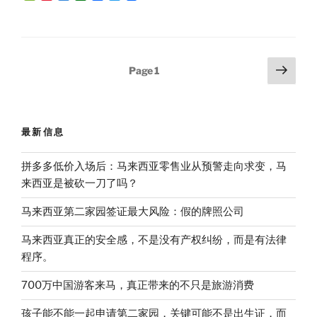
下
e
i
z
o
a
w
C
n
o
u
c
i
马
h
a
n
b
e
t
来
a
W
e
a
b
t
t
e
n
o
e
西
i
o
r
Posts
Next
亚
Page
1
b
k
page
pagination
o
的
医
疗
最新信息
卡
和
拼多多低价入场后：马来西亚零售业从预警走向求变，马
遗
来西亚是被砍一刀了吗？
嘱，
获
马来西亚第二家园签证最大风险：假的牌照公司
得
了
马来西亚真正的安全感，不是没有产权纠纷，而是有法律
超
程序。
高
700万中国游客来马，真正带来的不只是旅游消费
关
注
孩子能不能一起申请第二家园，关键可能不是出生证，而