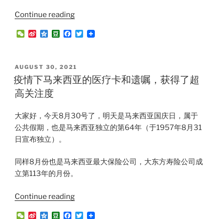
“马
Continue reading
来
W
S
Q
D
F
T
西
e
i
z
o
a
w
C
n
o
u
c
i
亚
h
a
n
b
e
t
的
a
W
e
a
b
t
POSTED
AUGUST 30, 2021
t
e
n
o
e
遗
ON
疫情下马来西亚的医疗卡和遗嘱，获得了超
i
o
r
嘱
b
k
高关注度
o
或
信
​大家好，今天8月30号了，明天是马来西亚国庆日，属于
托，
公共假期，也是马来西亚独立的第64年（于1957年8月31
哪
日宣布独立）。
个
比
同样8月份也是马来西亚最大保险公司，大东方寿险公司成
较
立第113年的月份。
靠
谱？”
“疫
Continue reading
情
W
S
Q
D
F
T